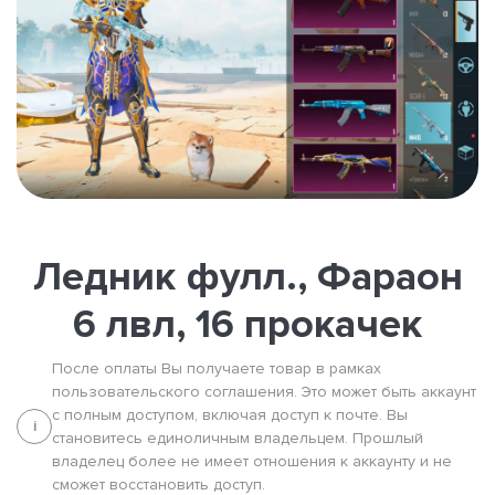
Ледник фулл., Фараон
6 лвл, 16 прокачек
После оплаты Вы получаете товар в рамках
пользовательского соглашения. Это может быть аккаунт
с полным доступом, включая доступ к почте. Вы
i
становитесь единоличным владельцем. Прошлый
владелец более не имеет отношения к аккаунту и не
сможет восстановить доступ.