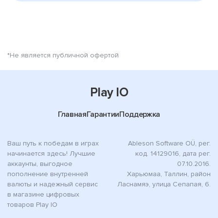
*Не является публичной офертой
Play IO
Главная
Гарантии
Поддержка
Ваш путь к победам в играх
Ableson Software OÜ, рег.
начинается здесь! Лучшие
код. 14129016, дата рег.
аккаунты, выгодное
07.10.2016.
пополнение внутренней
Харьюмаа, Таллин, район
валюты и надежный сервис
Ласнамяэ, улица Сепапая, 6.
в магазине цифровых
товаров Play IO