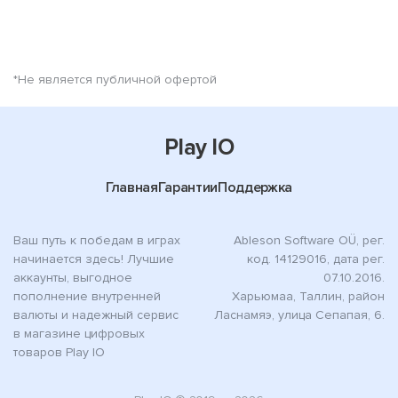
*Не является публичной офертой
Play IO
Главная
Гарантии
Поддержка
Ваш путь к победам в играх
Ableson Software OÜ, рег.
начинается здесь! Лучшие
код. 14129016, дата рег.
аккаунты, выгодное
07.10.2016.
пополнение внутренней
Харьюмаа, Таллин, район
валюты и надежный сервис
Ласнамяэ, улица Сепапая, 6.
в магазине цифровых
товаров Play IO