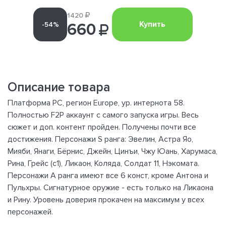
1420
Купить
-54%
660
Описание товара
Платформа PC, регион Europe, ур. интернота 58.
Полностью F2P аккаунт с самого запуска игры. Весь
сюжет и доп. контент пройден. Получены почти все
достижения. Персонажи S ранга: Эвелин, Астра Яо,
Мияби, Янаги, Бёрнис, Джейн, Цинъи, Чжу Юань, Харумаса,
Рина, Грейс (с1), Ликаон, Коляда, Солдат 11, Нэкомата.
Персонажи А ранга имеют все 6 конст, кроме Антона и
Пульхры. Сигнатурное оружие - есть только на Ликаона
и Рину. Уровень доверия прокачен на максимум у всех
персонажей.